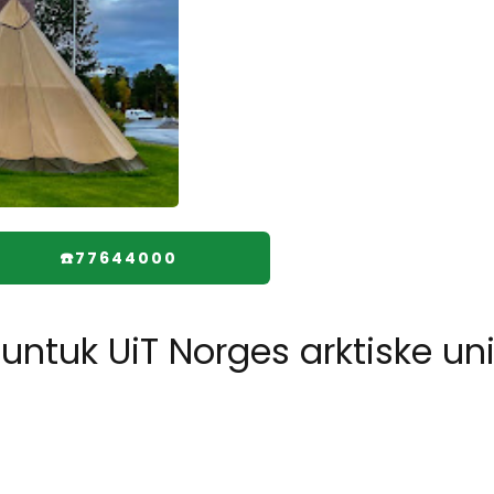
☎️77644000
uk UiT Norges arktiske uni