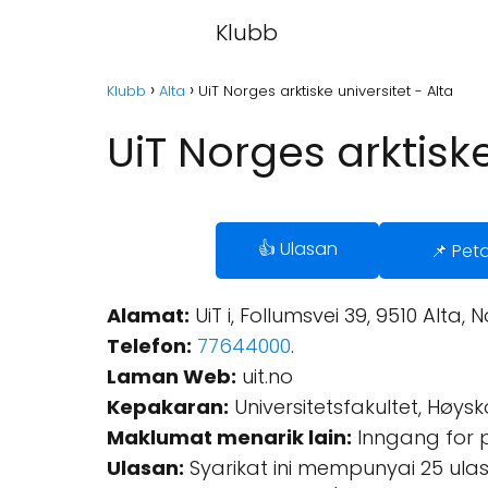
Klubb
Klubb
Alta
UiT Norges arktiske universitet - Alta
UiT Norges arktiske
👍 Ulasan
📌 Pet
Alamat:
UiT i, Follumsvei 39, 9510 Alta, 
Telefon:
77644000
.
Laman Web:
uit.no
Kepakaran:
Universitetsfakultet, Høysk
Maklumat menarik lain:
Inngang for per
Ulasan:
Syarikat ini mempunyai 25 ulas