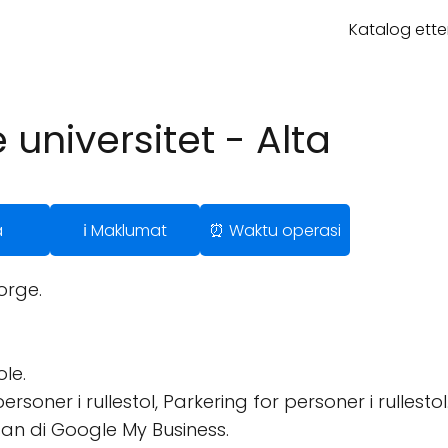
Katalog ette
 universitet - Alta
a
ℹ️ Maklumat
⏰ Waktu operasi
Norge.
ole.
soner i rullestol, Parkering for personer i rullestol
an di Google My Business.