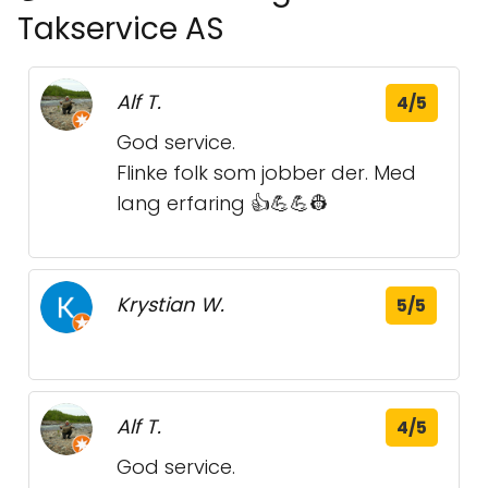
Takservice AS
Alf T.
4/5
God service.
Flinke folk som jobber der. Med
lang erfaring 👍💪💪👷
Krystian W.
5/5
Alf T.
4/5
God service.