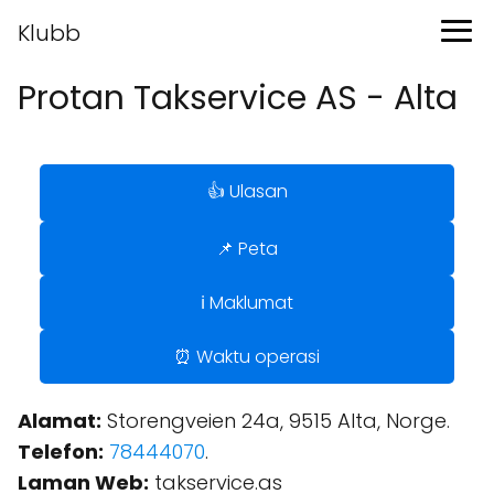
Klubb
Protan Takservice AS - Alta
👍 Ulasan
📌 Peta
ℹ️ Maklumat
⏰ Waktu operasi
Alamat:
Storengveien 24a, 9515 Alta, Norge.
Telefon:
78444070
.
Laman Web:
takservice.as