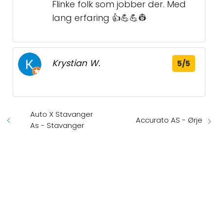
Flinke folk som jobber der. Med
lang erfaring 👍💪💪👷
Krystian W.
5/5
Auto X Stavanger
Accurato AS - Ørje
As - Stavanger