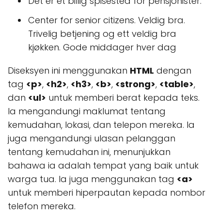
Det er et billig spisested for pensjonister.
Center for senior citizens. Veldig bra.
Trivelig betjening og ett veldig bra
kjøkken. Gode middager hver dag
Diseksyen ini menggunakan
HTML
dengan
tag
<p>
,
<h2>
,
<h3>
,
<b>
,
<strong>
,
<table>
,
dan
<ul>
untuk memberi berat kepada teks.
Ia mengandungi maklumat tentang
kemudahan, lokasi, dan telepon mereka. Ia
juga mengandungi ulasan pelanggan
tentang kemudahan ini, menunjukkan
bahawa ia adalah tempat yang baik untuk
warga tua. Ia juga menggunakan tag
<a>
untuk memberi hiperpautan kepada nombor
telefon mereka.