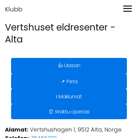
Klubb
Vertshuset eldresenter -
Alta
👍 Ulasan
📌 Peta
ℹ️ Maklumat
⏰ Waktu operasi
Alamat:
Vertshushagen 1, 9512 Alta, Norge.