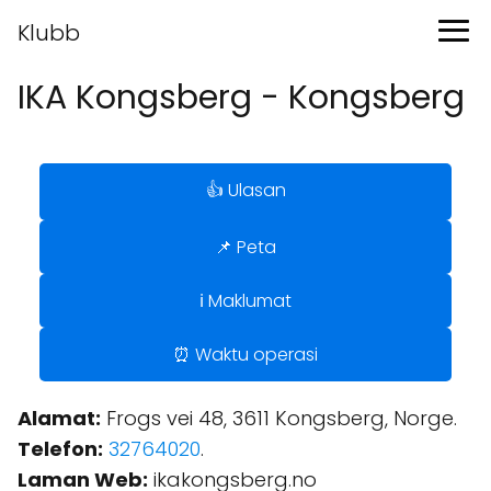
Klubb
IKA Kongsberg - Kongsberg
👍 Ulasan
📌 Peta
ℹ️ Maklumat
⏰ Waktu operasi
Alamat:
Frogs vei 48, 3611 Kongsberg, Norge.
Telefon:
32764020
.
Laman Web:
ikakongsberg.no