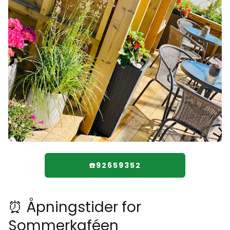
☎️92659352
⏰ Åpningstider for
Sommerkaféen