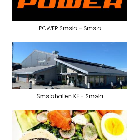
POWER Smøla - Smøla
Smølahallen KF - Smøla