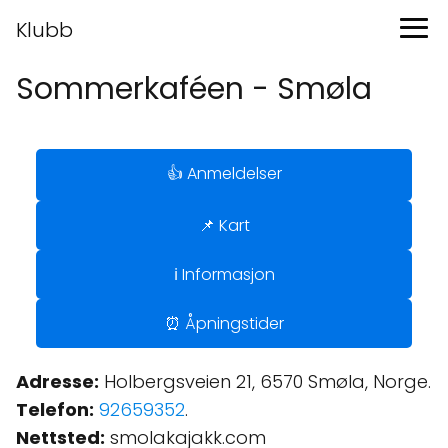
Klubb
Sommerkaféen - Smøla
👍 Anmeldelser
📌 Kart
ℹ️ Informasjon
⏰ Åpningstider
Adresse:
Holbergsveien 21, 6570 Smøla, Norge.
Telefon:
92659352
.
Nettsted:
smolakajakk.com