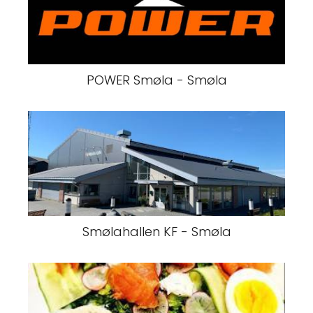
POWER Smøla - Smøla
Smølahallen KF - Smøla