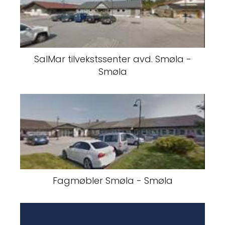
SalMar tilvekstssenter avd. Smøla -
Smøla
Fagmøbler Smøla - Smøla