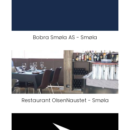
Bobra Smøla AS - Smøla
Restaurant OlsenNaustet - Smøla