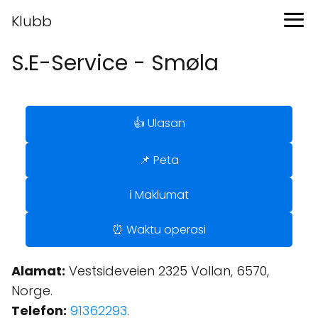
Klubb
S.E-Service - Smøla
👍 Ulasan
📌 Peta
ℹ️ Maklumat
⏰ Waktu operasi
Alamat:
Vestsideveien 2325 Vollan, 6570,
Norge.
Telefon:
91362293
.