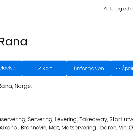
Katalog ette
 Rana
ldelser
📌 Kart
ℹ️ Informasjon
⏰ Åpni
Rana, Norge.
servering, Servering, Levering, Takeaway, Stort utv
l, Alkohol, Brennevin, Mat, Matservering i baren, Vin,