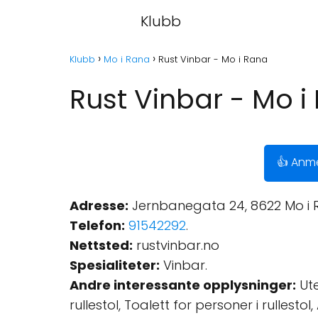
Klubb
Klubb
Mo i Rana
Rust Vinbar - Mo i Rana
Rust Vinbar - Mo i
👍 Anme
Adresse:
Jernbanegata 24, 8622 Mo i 
Telefon:
91542292
.
Nettsted:
rustvinbar.no
Spesialiteter:
Vinbar.
Andre interessante opplysninger:
Ute
rullestol, Toalett for personer i rullesto