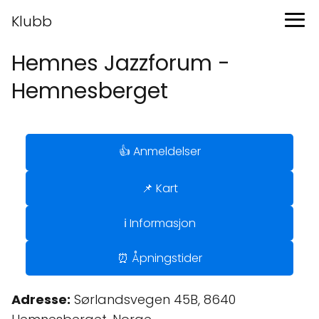
Klubb
Hemnes Jazzforum -
Hemnesberget
👍 Anmeldelser
📌 Kart
ℹ️ Informasjon
⏰ Åpningstider
Adresse:
Sørlandsvegen 45B, 8640