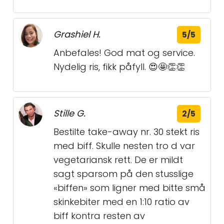
Grashiel H.
5/5
Anbefales! God mat og service.
Nydelig ris, fikk påfyll. 😍🤩👏👏
Stille G.
2/5
Bestilte take-away nr. 30 stekt ris
med biff. Skulle nesten tro d var
vegetariansk rett. De er mildt
sagt sparsom på den stusslige
«biffen» som ligner med bitte små
skinkebiter med en 1:10 ratio av
biff kontra resten av