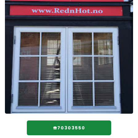
☎️70303550