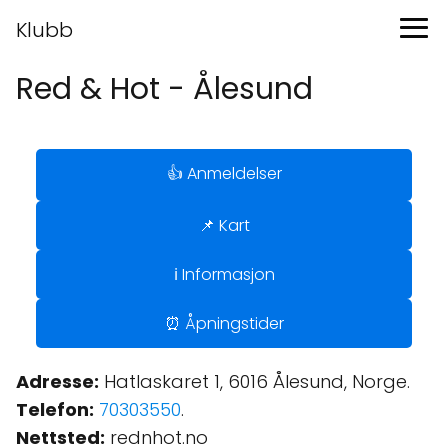
Klubb
Red & Hot - Ålesund
👍 Anmeldelser
📌 Kart
ℹ️ Informasjon
⏰ Åpningstider
Adresse:
Hatlaskaret 1, 6016 Ålesund, Norge.
Telefon:
70303550
.
Nettsted:
rednhot.no