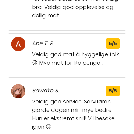
bra. Veldig god opplevelse og
deilig mat
Ane T. R.
5/5
Veldig god mat å hyggelige folk
😜 Mye mat for lite penger.
Sawako S.
5/5
Veldig god service. Servitøren
gjorde dagen min mye bedre.
Hun er ekstremt snill! Vil besøke
igjen 🙂