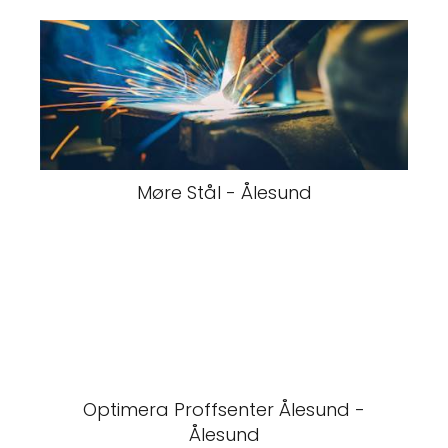
Møre Stål - Ålesund
Optimera Proffsenter Ålesund -
Ålesund