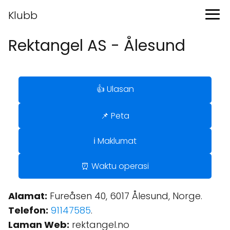
Klubb
Rektangel AS - Ålesund
👍 Ulasan
📌 Peta
ℹ️ Maklumat
⏰ Waktu operasi
Alamat:
Fureåsen 40, 6017 Ålesund, Norge.
Telefon:
91147585
.
Laman Web:
rektangel.no