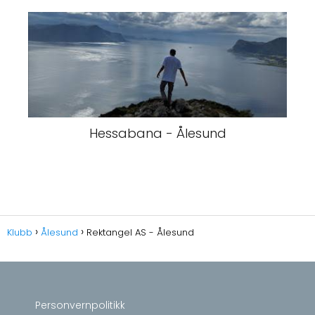
Hessabana - Ålesund
Klubb
Ålesund
Rektangel AS - Ålesund
Personvernpolitikk