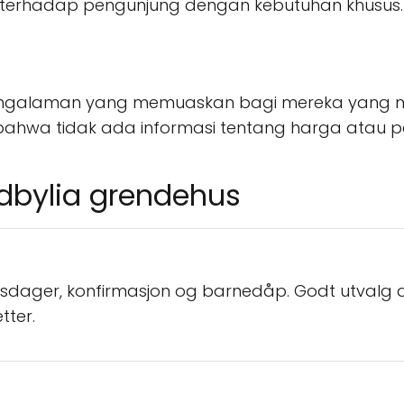
ah terhadap pengunjung dengan kebutuhan khusus.
ngalaman yang memuaskan bagi mereka yang me
n bahwa tidak ada informasi tentang harga atau 
rdbylia grendehus
ursdager, konfirmasjon og barnedåp. Godt utvalg av
tter.