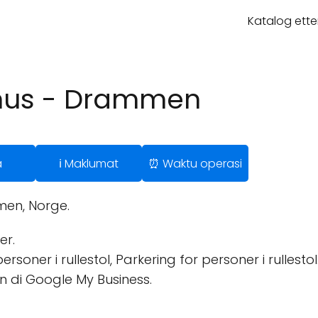
Katalog ette
hus - Drammen
a
ℹ️ Maklumat
⏰ Waktu operasi
men, Norge.
er.
soner i rullestol, Parkering for personer i rullestol
n di Google My Business.