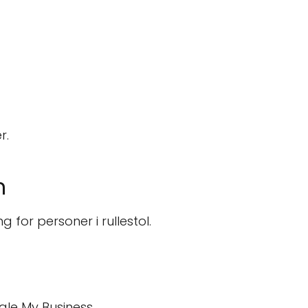
r.
n
g for personer i rullestol.
gle My Business.