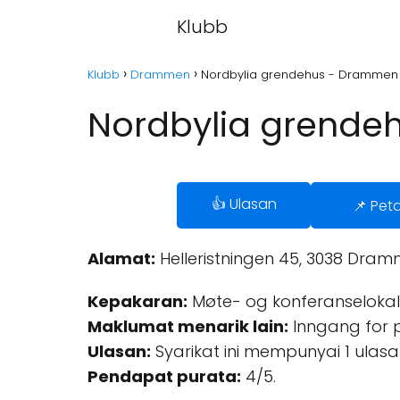
Klubb
Klubb
Drammen
Nordbylia grendehus - Drammen
Nordbylia grende
👍 Ulasan
📌 Pet
Alamat:
Helleristningen 45, 3038 Dram
Kepakaran:
Møte- og konferanselokal
Maklumat menarik lain:
Inngang for per
Ulasan:
Syarikat ini mempunyai 1 ulasa
Pendapat purata:
4/5.