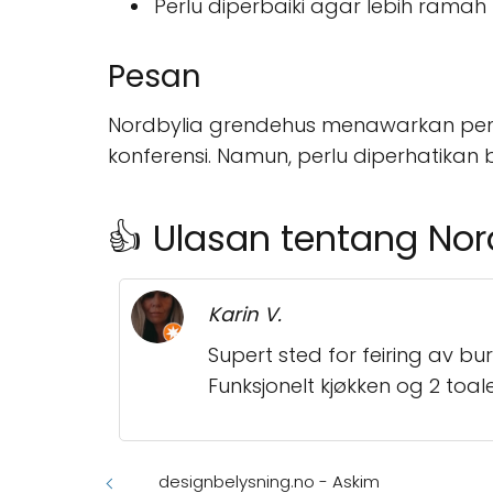
Perlu diperbaiki agar lebih ram
Pesan
Nordbylia grendehus menawarkan pe
konferensi. Namun, perlu diperhatika
👍 Ulasan tentang No
Karin V.
Supert sted for feiring av b
Funksjonelt kjøkken og 2 toale
designbelysning.no - Askim