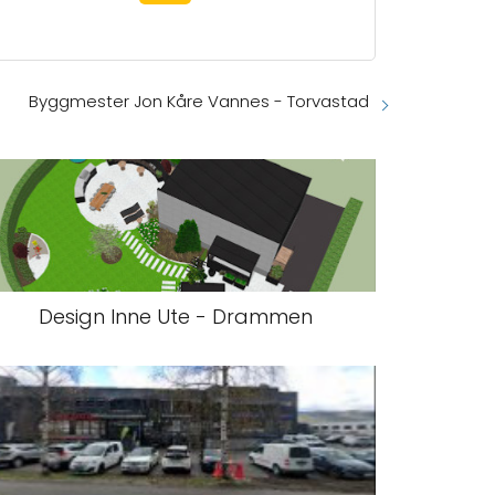
Byggmester Jon Kåre Vannes - Torvastad
Design Inne Ute - Drammen