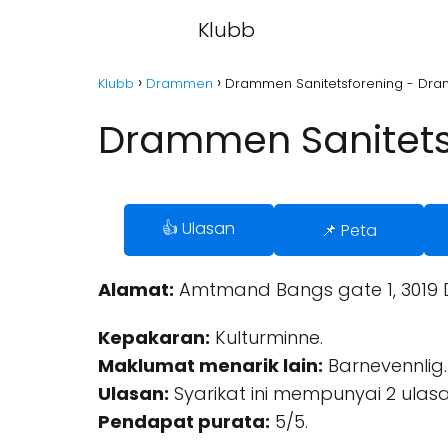
Klubb
Klubb
Drammen
Drammen Sanitetsforening - Dr
Drammen Sanitet
👍 Ulasan
📌 Peta
Alamat:
Amtmand Bangs gate 1, 3019 
Kepakaran:
Kulturminne.
Maklumat menarik lain:
Barnevennlig.
Ulasan:
Syarikat ini mempunyai 2 ulasa
Pendapat purata:
5/5.