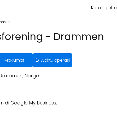
Katalog ette
ammen
sforening - Drammen
ℹ️ Maklumat
⏰ Waktu operasi
Drammen, Norge.
n di Google My Business.