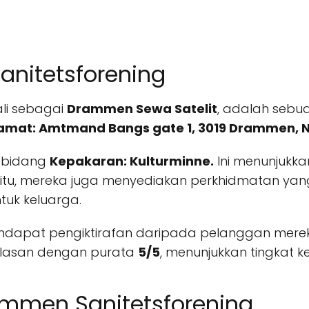
nitetsforening
ali sebagai
Drammen Sewa Satelit
, adalah sebua
amat: Amtmand Bangs gate 1, 3019 Drammen, 
a bidang
Kepakaran: Kulturminne.
Ini menunjukk
 itu, mereka juga menyediakan perkhidmatan ya
tuk keluarga.
dapat pengiktirafan daripada pelanggan mereka
ulasan dengan purata
5/5
, menunjukkan tingkat 
ammen Sanitetsforening