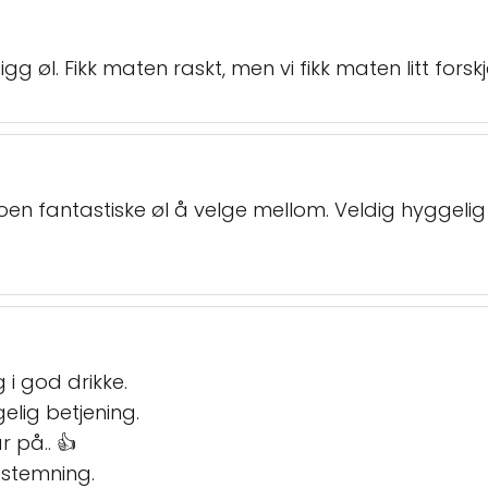
gg øl. Fikk maten raskt, men vi fikk maten litt forskj
 fantastiske øl å velge mellom. Veldig hyggelig 
 i god drikke.
ig betjening.
 på.. 👍
d stemning.