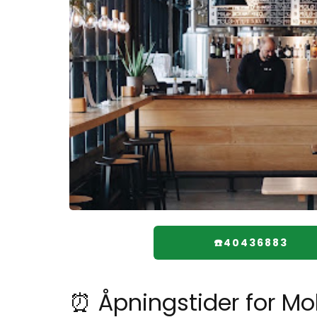
☎️40436883
⏰ Åpningstider for Mo