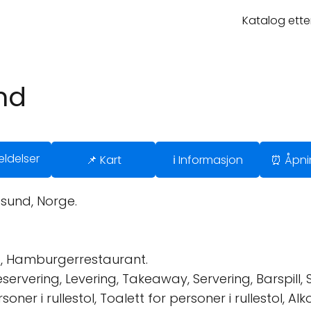
Katalog ette
nd
ldelser
📌 Kart
ℹ️ Informasjon
⏰ Åpni
esund, Norge.
, Hamburgerrestaurant.
servering, Levering, Takeaway, Servering, Barspill, 
soner i rullestol, Toalett for personer i rullestol, Al