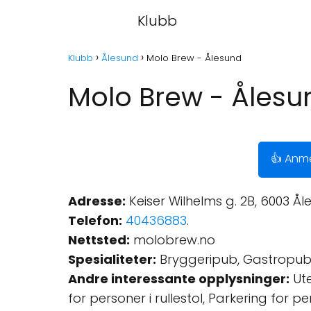
Klubb
Klubb
Ålesund
Molo Brew - Ålesund
Molo Brew - Ålesu
👍 Anme
Adresse:
Keiser Wilhelms g. 2B, 6003 Ål
Telefon:
40436883
.
Nettsted:
molobrew.no
Spesialiteter:
Bryggeripub, Gastropub
Andre interessante opplysninger:
Ute
for personer i rullestol, Parkering for per