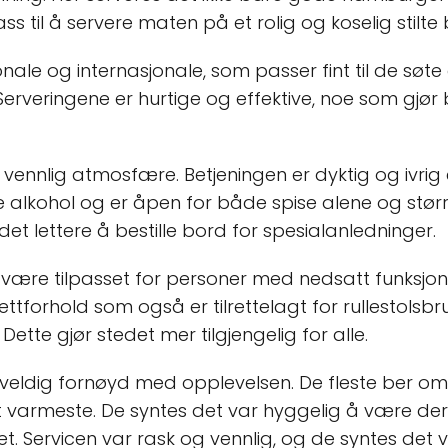
ss til å servere maten på et rolig og koselig stilte
nale og internasjonale, som passer fint til de søte
 Serveringene er hurtige og effektive, noe som gjør
g vennlig atmosfære. Betjeningen er dyktig og iv
alkohol og er åpen for både spise alene og større 
et lettere å bestille bord for spesialanledninger.
 være tilpasset for personer med nedsatt funksjon
ettforhold som også er tilrettelagt for rullestolsbruk
Dette gjør stedet mer tilgjengelig for alle.
 veldig fornøyd med opplevelsen. De fleste ber om
varmeste. De syntes det var hyggelig å være der 
fet. Servicen var rask og vennlig, og de syntes det v