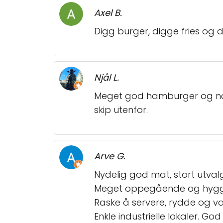
Axel B.
Digg burger, digge fries og di
Njål L.
Meget god hamburger og noen
skip utenfor.
Arve G.
Nydelig god mat, stort utvalg
Meget oppegående og hyggel
Raske å servere, rydde og var
Enkle industrielle lokaler. Go