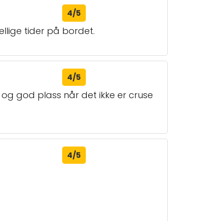
4/5
ellige tider på bordet.
4/5
og god plass når det ikke er cruse
4/5