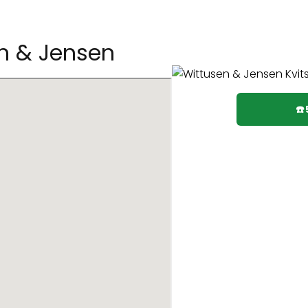
en & Jensen
☎