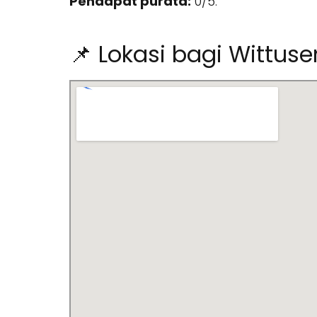
Pendapat purata:
0/5.
📌 Lokasi bagi Wittus