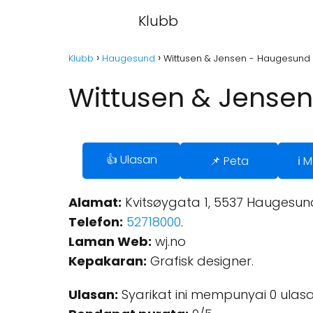
Klubb
Klubb
Haugesund
Wittusen & Jensen - Haugesund
Wittusen & Jense
👍 Ulasan
📌 Peta
ℹ️
Alamat:
Kvitsøygata 1, 5537 Haugesund
Telefon:
52718000
.
Laman Web:
wj.no
Kepakaran:
Grafisk designer.
Ulasan:
Syarikat ini mempunyai 0 ulasa