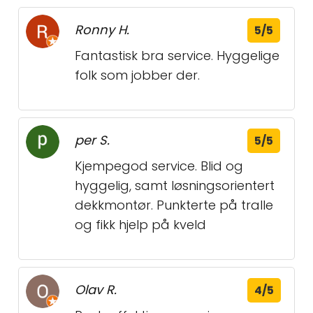
Ronny H.
5/5
Fantastisk bra service. Hyggelige
folk som jobber der.
per S.
5/5
Kjempegod service. Blid og
hyggelig, samt løsningsorientert
dekkmontør. Punkterte på tralle
og fikk hjelp på kveld
Olav R.
4/5