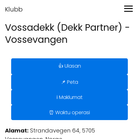
Klubb
Vossadekk (Dekk Partner) -
Vossevangen
👍 Ulasan
📌 Peta
ℹ️ Maklumat
⏰ Waktu operasi
Alamat:
Strandavegen 64, 5705