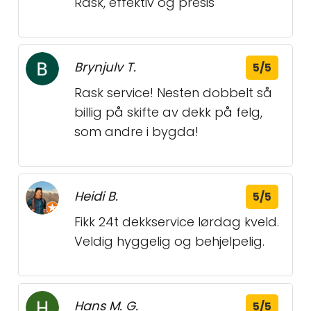
Rask, effektiv og presis
Brynjulv T.
5/5
Rask service! Nesten dobbelt så
billig på skifte av dekk på felg,
som andre i bygda!
Heidi B.
5/5
Fikk 24t dekkservice lørdag kveld.
Veldig hyggelig og behjelpelig.
Hans M. G.
5/5