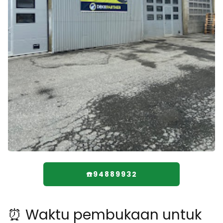
☎️94889932
⏰ Waktu pembukaan untuk