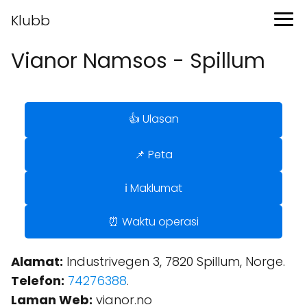
Klubb
Vianor Namsos - Spillum
👍 Ulasan
📌 Peta
ℹ️ Maklumat
⏰ Waktu operasi
Alamat:
Industrivegen 3, 7820 Spillum, Norge.
Telefon:
74276388
.
Laman Web:
vianor.no