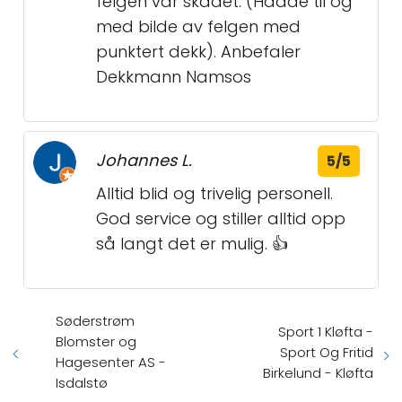
felgen var skadet. (Hadde til og
med bilde av felgen med
punktert dekk). Anbefaler
Dekkmann Namsos
Johannes L.
5/5
Alltid blid og trivelig personell.
God service og stiller alltid opp
så langt det er mulig. 👍
Søderstrøm
Sport 1 Kløfta -
Blomster og
Sport Og Fritid
Hagesenter AS -
Birkelund - Kløfta
Isdalstø