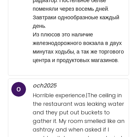
радиатор. Постельное бельё
поменяли через восемь дней.
Завтраки однообразноые каждый
день.
Из плюсов это наличие
железнодорожного вокзала в двух
минутах ходьбы, а так же торгового
центра и продуктовых магазинов.
och2025
Horrible experience.|The ceiling in
the restaurant was leaking water
and they put out buckets to
gather it. My room smelled like an
ashtray and when asked if I