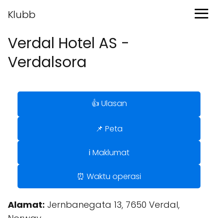
Klubb
Verdal Hotel AS -
Verdalsora
👍 Ulasan
📌 Peta
ℹ️ Maklumat
⏰ Waktu operasi
Alamat:
Jernbanegata 13, 7650 Verdal,