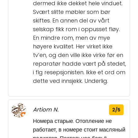
dermed ikke dekket hele vinduet.
Svært slitte møbler som bør
skiftes. En annen del av vårt
selskap fikk rom i oppusset fløy.
En mindre rom, men av mye
høyere kvalitet. Her virket ikke
tv’en, og den ville ikke virke før en
reparatør hadde vært på stedet,
i flg resepsjonisten. Ikke et ord om
dette ved innsjekk. Underlig.
Artiom N.
2/5
Номера старые. Отопление не
работает, в номере стоит масляный