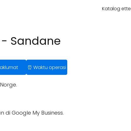
Katalog ette
rk - Sandane
 Maklumat
⏰ Waktu operasi
Norge.
n di Google My Business.