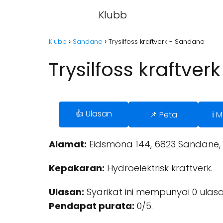
Klubb
Klubb
Sandane
Trysilfoss kraftverk - Sandane
Trysilfoss kraftve
👍 Ulasan
📌 Peta
ℹ️
Alamat:
Eidsmona 144, 6823 Sandane, 
Kepakaran:
Hydroelektrisk kraftverk.
Ulasan:
Syarikat ini mempunyai 0 ulasa
Pendapat purata:
0/5.