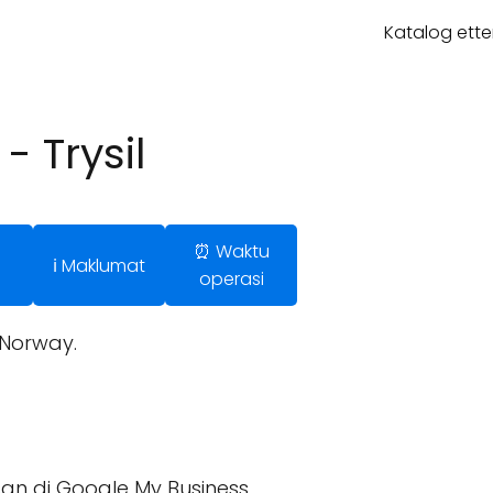
Katalog ette
- Trysil
⏰ Waktu
ℹ️ Maklumat
operasi
 Norway.
an di Google My Business.