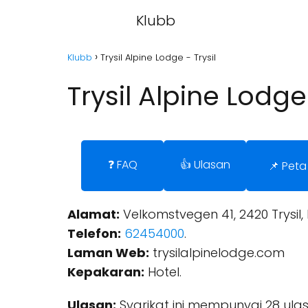
Klubb
Klubb
Trysil Alpine Lodge - Trysil
Trysil Alpine Lodge 
❓ FAQ
👍 Ulasan
📌 Peta
Alamat:
Velkomstvegen 41, 2420 Trysil,
Telefon:
62454000
.
Laman Web:
trysilalpinelodge.com
Kepakaran:
Hotel.
Ulasan:
Syarikat ini mempunyai 28 ulas