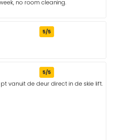
week, no room cleaning.
5/5
5/5
t vanuit de deur direct in de skie lift.