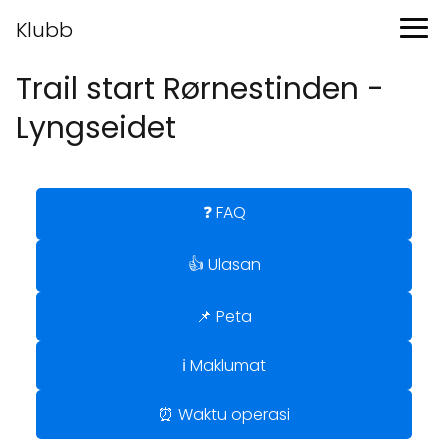
Klubb
Trail start Rørnestinden -
Lyngseidet
❓ FAQ
👍 Ulasan
📌 Peta
ℹ️ Maklumat
⏰ Waktu operasi