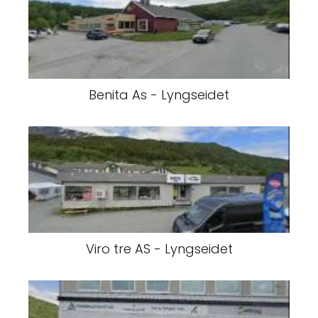
Benita As - Lyngseidet
Viro tre AS - Lyngseidet