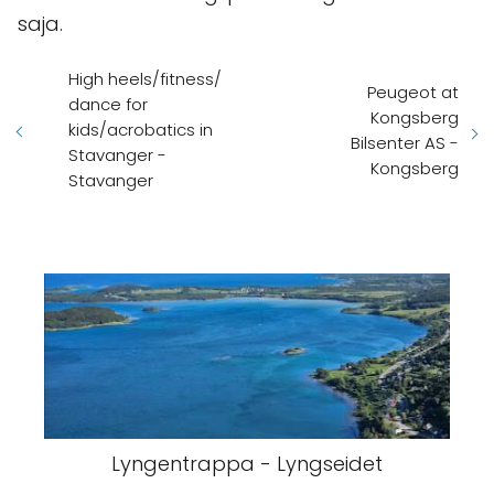
saja.
High heels/fitness/
Peugeot at
dance for
Kongsberg
kids/acrobatics in
Bilsenter AS -
Stavanger -
Kongsberg
Stavanger
Lyngentrappa - Lyngseidet