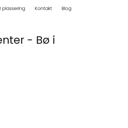
r plassering
Kontakt
Blog
nter - Bø i