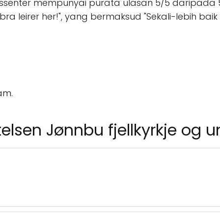
omssenter mempunyai purata ulasan 5/5 daripada 5
leirer her!", yang bermaksud "Sekali-lebih baik di
am.
ftelsen Jønnbu fjellkyrkje og