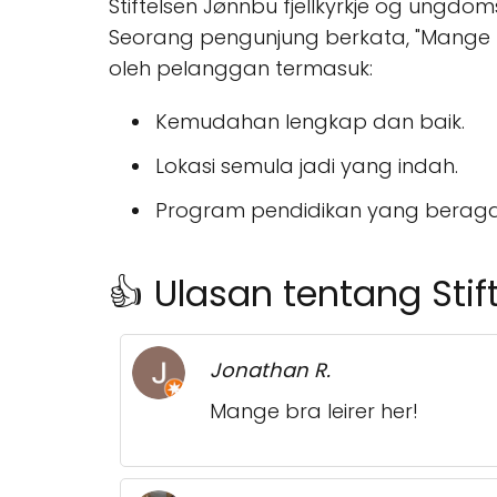
Stiftelsen Jønnbu fjellkyrkje og ungd
Seorang pengunjung berkata, "Mange bra 
oleh pelanggan termasuk:
Kemudahan lengkap dan baik.
Lokasi semula jadi yang indah.
Program pendidikan yang berag
👍 Ulasan tentang Sti
Jonathan R.
Mange bra leirer her!