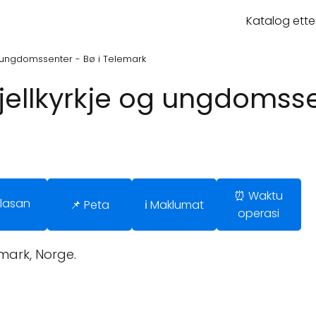
Katalog ette
og ungdomssenter - Bø i Telemark
fjellkyrkje og ungdomsse
⏰ Waktu
Ulasan
📌 Peta
ℹ️ Maklumat
operasi
emark, Norge.