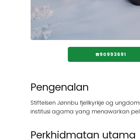
☎️90993691
Pengenalan
Stiftelsen Jønnbu fjellkyrkje og ungdom
institusi agama yang menawarkan pe
Perkhidmatan utama