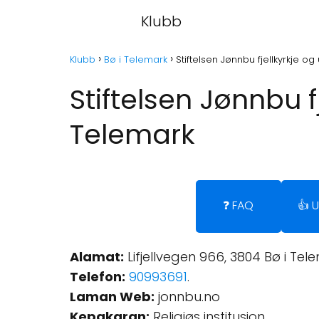
Klubb
Klubb
Bø i Telemark
Stiftelsen Jønnbu fjellkyrkje 
Stiftelsen Jønnbu 
Telemark
❓ FAQ
👍 
Alamat:
Lifjellvegen 966, 3804 Bø i Tel
Telefon:
90993691
.
Laman Web:
jonnbu.no
Kepakaran:
Religiøs institusjon.