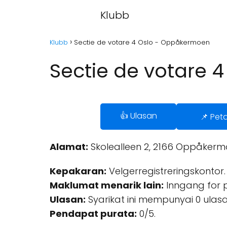
Klubb
Klubb
Sectie de votare 4 Oslo - Oppåkermoen
Sectie de votare 
👍 Ulasan
📌 Pet
Alamat:
Skolealleen 2, 2166 Oppåkerm
Kepakaran:
Velgerregistreringskontor.
Maklumat menarik lain:
Inngang for per
Ulasan:
Syarikat ini mempunyai 0 ulasa
Pendapat purata:
0/5.