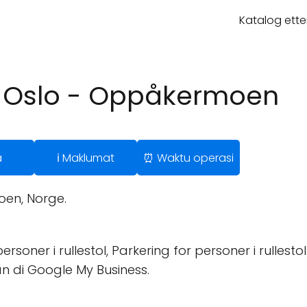
Katalog ette
4 Oslo - Oppåkermoen
a
ℹ️ Maklumat
⏰ Waktu operasi
oen, Norge.
soner i rullestol, Parkering for personer i rullestol
n di Google My Business.