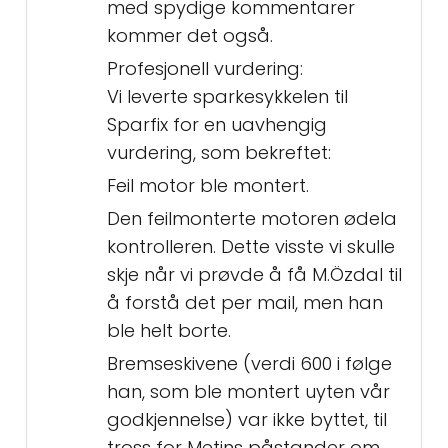
med spydige kommentarer
kommer det også.
Profesjonell vurdering:
Vi leverte sparkesykkelen til
Sparfix for en uavhengig
vurdering, som bekreftet:
Feil motor ble montert.
Den feilmonterte motoren ødela
kontrolleren. Dette visste vi skulle
skje når vi prøvde å få M.Özdal til
å forstå det per mail, men han
ble helt borte.
Bremseskivene (verdi 600 i følge
han, som ble montert uyten vår
godkjennelse) var ikke byttet, til
tross for Metins påstander om