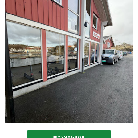
☎️23905808