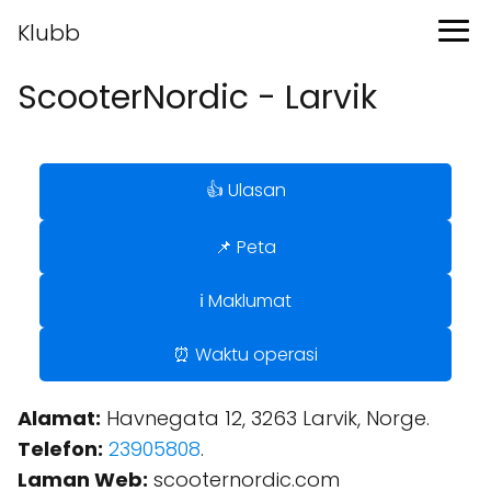
Klubb
ScooterNordic - Larvik
👍 Ulasan
📌 Peta
ℹ️ Maklumat
⏰ Waktu operasi
Alamat:
Havnegata 12, 3263 Larvik, Norge.
Telefon:
23905808
.
Laman Web:
scooternordic.com