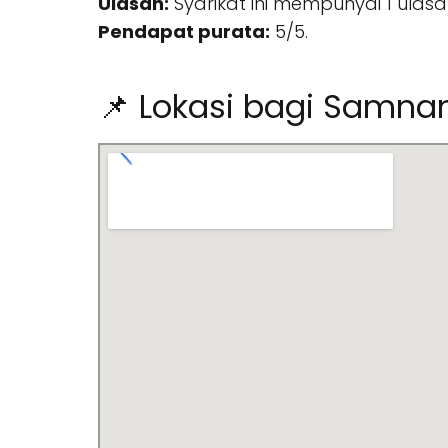
Ulasan:
Syarikat ini mempunyai 1 ulasa
Pendapat purata:
5/5.
📌 Lokasi bagi Samnan