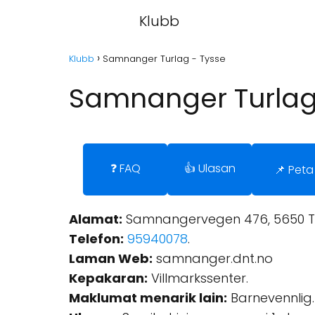
Klubb
Klubb
Samnanger Turlag - Tysse
Samnanger Turlag
❓ FAQ
👍 Ulasan
📌 Peta
Alamat:
Samnangervegen 476, 5650 Ty
Telefon:
95940078
.
Laman Web:
samnanger.dnt.no
Kepakaran:
Villmarkssenter.
Maklumat menarik lain:
Barnevennlig.