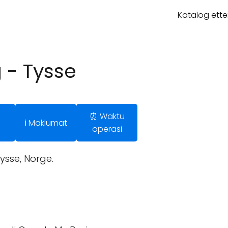
Katalog ette
 - Tysse
⏰ Waktu
ℹ️ Maklumat
operasi
sse, Norge.