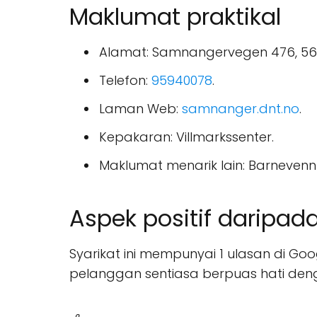
Maklumat praktikal
Alamat: Samnangervegen 476, 565
Telefon:
95940078
.
Laman Web:
samnanger.dnt.no
.
Kepakaran: Villmarkssenter.
Maklumat menarik lain: Barnevennl
Aspek positif daripad
Syarikat ini mempunyai 1 ulasan di G
pelanggan sentiasa berpuas hati den