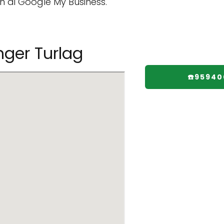
n di Google My Business.
ger Turlag
☎️95940