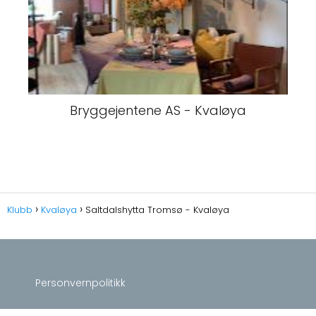
Bryggejentene AS - Kvaløya
Klubb
Kvaløya
Saltdalshytta Tromsø - Kvaløya
Personvernpolitikk