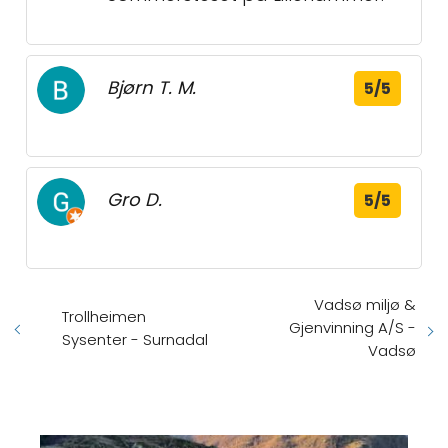
Bjørn T. M.
5/5
Gro D.
5/5
Vadsø miljø &
Trollheimen
Gjenvinning A/S -
Sysenter - Surnadal
Vadsø