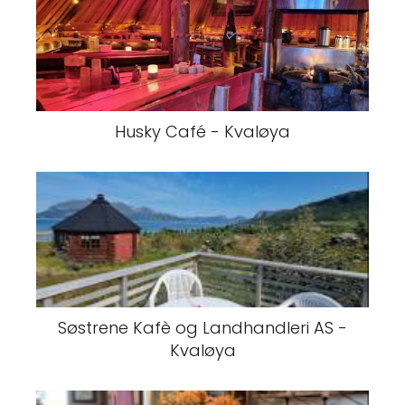
Husky Café - Kvaløya
Søstrene Kafè og Landhandleri AS -
Kvaløya