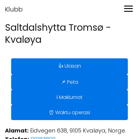
Klubb
Saltdalshytta Tromsø -
Kvaløya
👍 Ulasan
📌 Peta
ℹ️ Maklumat
⏰ Waktu operasi
Alamat:
Eidvegen 638, 9105 Kvaløya, Norge.