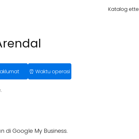
Katalog ette
Arendal
 Maklumat
⏰ Waktu operasi
.
n di Google My Business.