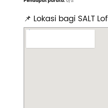
Pendapat purata:
0/5.
📌 Lokasi bagi SALT Lo