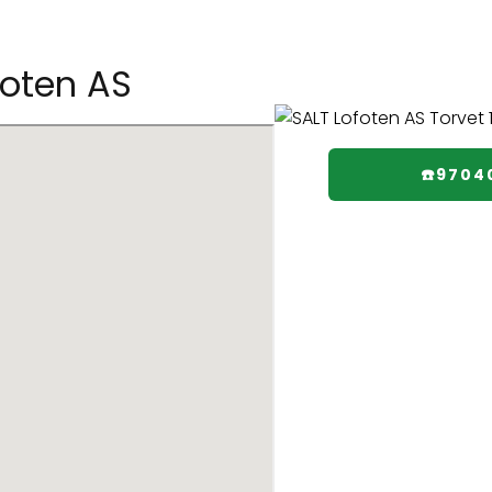
foten AS
☎️9704