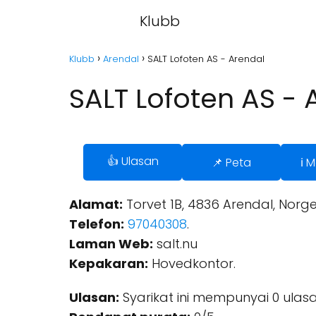
Klubb
Klubb
Arendal
SALT Lofoten AS - Arendal
SALT Lofoten AS - 
👍 Ulasan
📌 Peta
ℹ️
Alamat:
Torvet 1B, 4836 Arendal, Norge
Telefon:
97040308
.
Laman Web:
salt.nu
Kepakaran:
Hovedkontor.
Ulasan:
Syarikat ini mempunyai 0 ulasa