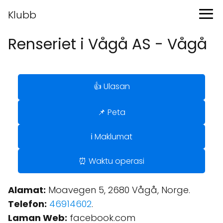
Klubb
Renseriet i Vågå AS - Vågå
👍 Ulasan
📌 Peta
ℹ️ Maklumat
⏰ Waktu operasi
Alamat:
Moavegen 5, 2680 Vågå, Norge.
Telefon:
46914602
.
Laman Web:
facebook.com