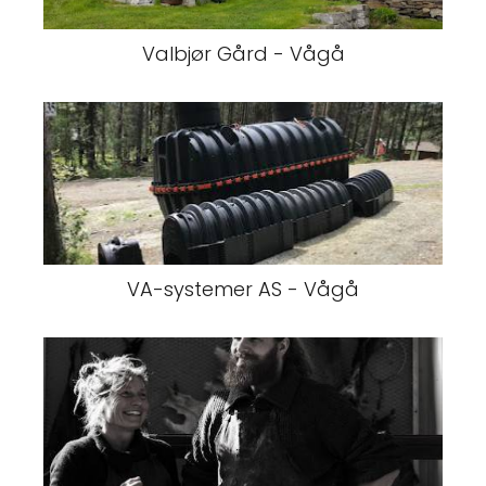
Valbjør Gård - Vågå
VA-systemer AS - Vågå