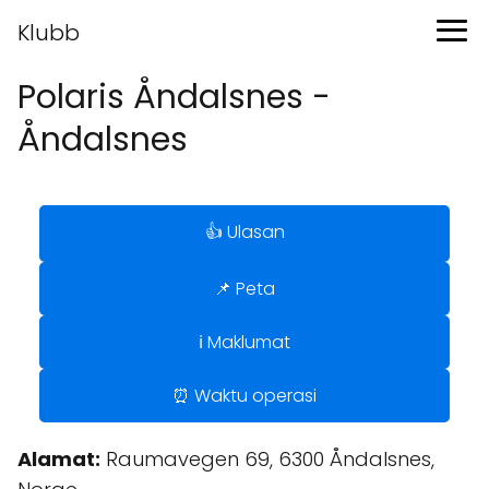
Klubb
Polaris Åndalsnes -
Åndalsnes
👍 Ulasan
📌 Peta
ℹ️ Maklumat
⏰ Waktu operasi
Alamat:
Raumavegen 69, 6300 Åndalsnes,