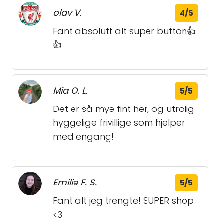
olav V.
4/5
Fant absolutt alt super button👍
👍
Mia O. L.
5/5
Det er så mye fint her, og utrolig
hyggelige frivillige som hjelper
med engang!
Emilie F. S.
5/5
Fant alt jeg trengte! SUPER shop
<3