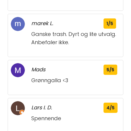
marek L.
1/5
Ganske trash. Dyrt og lite utvalg.
Anbefaler ikke.
Mads
5/5
Grønngalla <3
Lars I. D.
4/5
Spennende