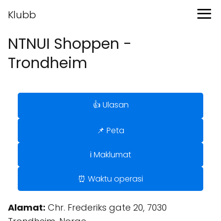
Klubb
NTNUI Shoppen -
Trondheim
👍 Ulasan
📌 Peta
ℹ️ Maklumat
⏰ Waktu operasi
Alamat:
Chr. Frederiks gate 20, 7030