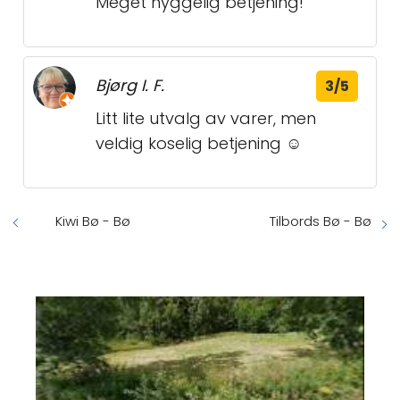
Meget hyggelig betjening!
Bjørg I. F.
3/5
Litt lite utvalg av varer, men
veldig koselig betjening ☺
Kiwi Bø - Bø
Tilbords Bø - Bø