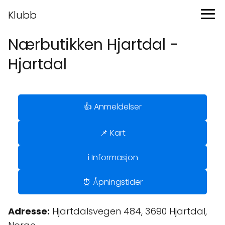
Klubb
Nærbutikken Hjartdal -
Hjartdal
👍 Anmeldelser
📌 Kart
ℹ️ Informasjon
⏰ Åpningstider
Adresse:
Hjartdalsvegen 484, 3690 Hjartdal,