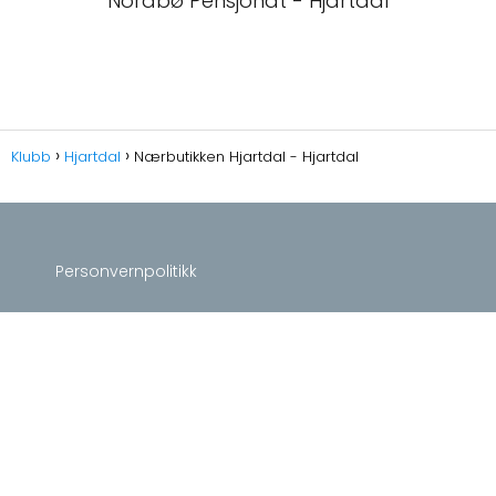
Nordbø Pensjonat - Hjartdal
Klubb
Hjartdal
Nærbutikken Hjartdal - Hjartdal
Personvernpolitikk