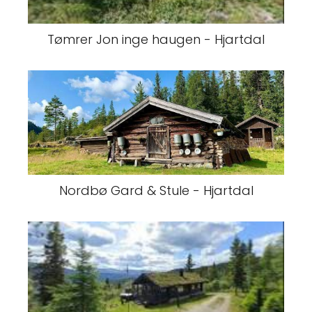
Tømrer Jon inge haugen - Hjartdal
Nordbø Gard & Stule - Hjartdal