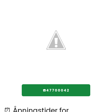
☎️47700042
⏰ Åpningstider for