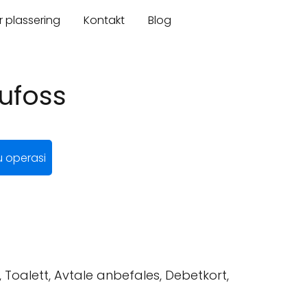
r plassering
Kontakt
Blog
ufoss
 operasi
l, Toalett, Avtale anbefales, Debetkort,