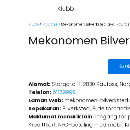
Klubb
Klubb
Raufoss
Mekonomen Bilverksted avd. Raufos
Mekonomen Bilverk
👍 U
Alamat:
Storgata 11, 2830 Raufoss, Nor
Telefon:
61159999
.
Laman Web:
mekonomen-bilverksted.
Kepakaran:
Bilverksted, Bildelforhandle
Maklumat menarik lain:
Inngang for pe
Kredittkort, NFC-betaling med mobil, Kr