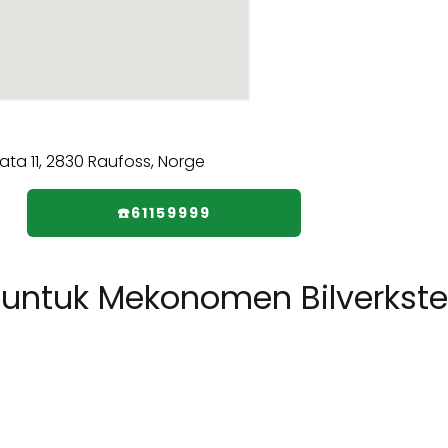
☎️61159999
ntuk Mekonomen Bilverksted