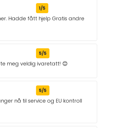
1/5
her. Hadde fått hjelp Gratis andre
5/5
te meg veldig ivaretatt! 😊
5/5
nger nå til service og EU kontroll