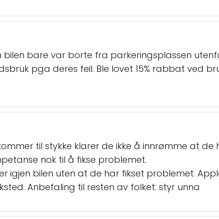
 bilen bare var borte fra parkeringsplassen utenfor 
r tidsbruk pga deres feil. Ble lovet 15% rabbat ve
ommer til stykke klarer de ikke å innrømme at de har
etanse nok til å fikse problemet.
er igjen bilen uten at de har fikset problemet. Applau
ksted. Anbefaling til resten av folket: styr unna