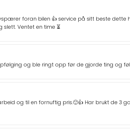
lyspærer foran bilen 👍 service på sitt beste dette 
g slett. Ventet en time ⏳
pfølging og ble ringt opp før de gjorde ting og føl
beid og til en fornuftig pris.🙂👍 Har brukt de 3 ga