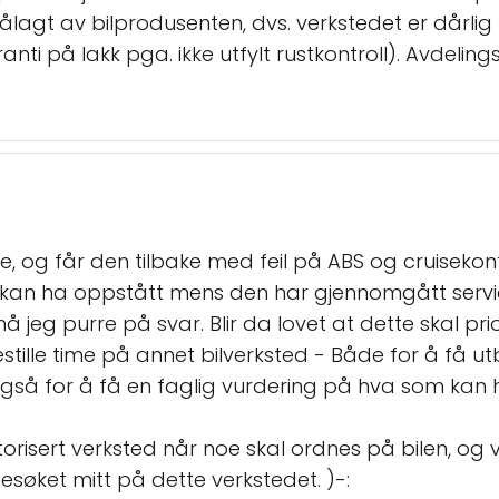
pålagt av bilprodusenten, dvs. verkstedet er dårli
ranti på lakk pga. ikke utfylt rustkontroll). Avdeling
e, og får den tilbake med feil på ABS og cruisekontr
 kan ha oppstått mens den har gjennomgått servic
 jeg purre på svar. Blir da lovet at dette skal pri
estille time på annet bilverksted - Både for å få 
gså for å få en faglig vurdering på hva som kan 
risert verksted når noe skal ordnes på bilen, og 
besøket mitt på dette verkstedet. )-: