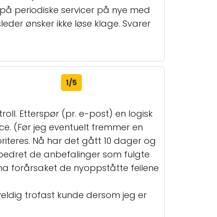
g på periodiske servicer på nye med
sleder ønsker ikke løse klage. Svarer
1/5
oll. Etterspør (pr. e-post) en logisk
e. (Før jeg eventuelt fremmer en
oriteres. Nå har det gått 10 dager og
utbedret de anbefalinger som fulgte
ha forårsaket de nyoppståtte feilene
veldig trofast kunde dersom jeg er