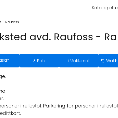
Katalog ette
s - Raufoss
sted avd. Raufoss - Ra
lasan
📌 Peta
ℹ️ Maklumat
⏰ Waktu
ge.
no
r.
rsoner i rullestol, Parkering for personer i rullesto
edittkort.