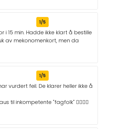
1/5
i 15 min. Hadde ikke klart å bestille
d bruk av mekonomenkort, men da
1/5
 vurdert feil. De klarer heller ikke å
s til inkompetente "fagfolk" 👌🏼👏🏻