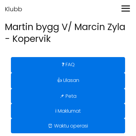
Klubb
Martin bygg V/ Marcin Zyla
- Kopervik
❓ FAQ
👍 Ulasan
📌 Peta
ℹ️ Maklumat
⏰ Waktu operasi