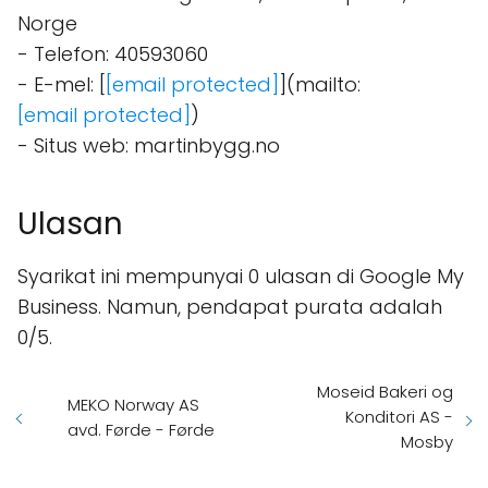
Norge
- Telefon: 40593060
- E-mel: [
[email protected]
](mailto:
[email protected]
)
- Situs web: martinbygg.no
Ulasan
Syarikat ini mempunyai 0 ulasan di Google My
Business. Namun, pendapat purata adalah
0/5.
Moseid Bakeri og
MEKO Norway AS
Konditori AS -
avd. Førde - Førde
Mosby