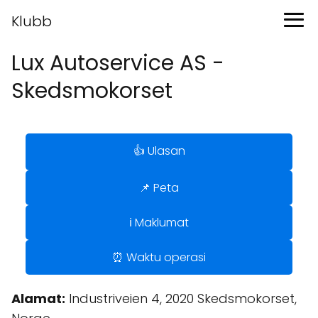
Klubb
Lux Autoservice AS -
Skedsmokorset
👍 Ulasan
📌 Peta
ℹ️ Maklumat
⏰ Waktu operasi
Alamat:
Industriveien 4, 2020 Skedsmokorset,