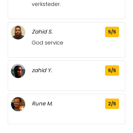
verksteder.
Zahid S.
5/5
God service
zahid Y.
5/5
Rune M.
2/5