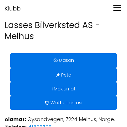
Klubb
Lasses Bilverksted AS -
Melhus
👍 Ulasan
📌 Peta
ℹ️ Maklumat
⏰ Waktu operasi
Alamat:
Øysandvegen, 7224 Melhus, Norge.