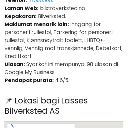
Telefon:
41608508
.
Laman Web:
bilxtraverksted.no
Kepakaran:
Bilverksted.
Maklumat menarik lain:
Inngang for
personer i rullestol, Parkering for personer i
rullestol, Kjønnsnøytralt toalett, LHBTQ+-
vennlig, Vennlig mot transkjønnede, Debetkort,
Kredittkort.
Ulasan:
Syarikat ini mempunyai 98 ulasan di
Google My Business.
Pendapat purata:
4.6/5.
📌 Lokasi bagi Lasses
Bilverksted AS