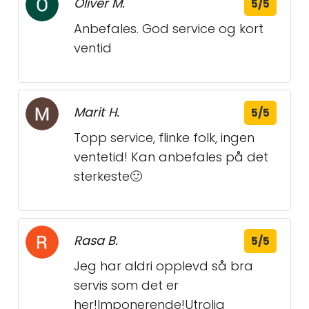
Oliver M.
5/5
Anbefales. God service og kort
ventid
Marit H.
5/5
Topp service, flinke folk, ingen
ventetid! Kan anbefales på det
sterkeste🙂
Rasa B.
5/5
Jeg har aldri opplevd så bra
servis som det er
her!Imponerende!Utrolig