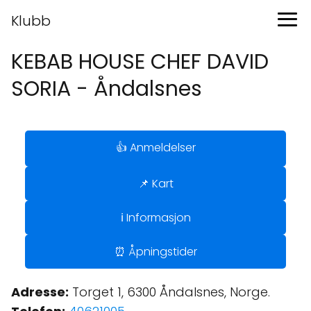
Klubb
KEBAB HOUSE CHEF DAVID
SORIA - Åndalsnes
👍 Anmeldelser
📌 Kart
ℹ️ Informasjon
⏰ Åpningstider
Adresse:
Torget 1, 6300 Åndalsnes, Norge.