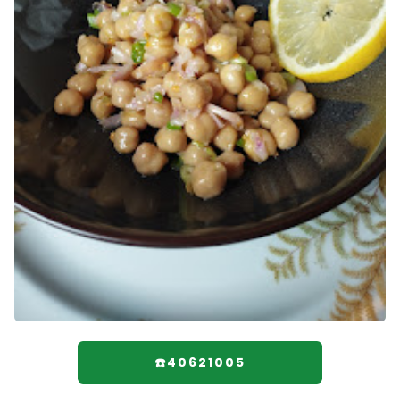
☎️40621005