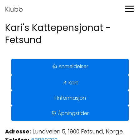
Klubb
Kari's Kattepensjonat -
Fetsund
👍 Anmeldelser
📌 Kart
ℹ️ Informasjon
⏰ Åpningstider
Adresse:
Lundveien 5, 1900 Fetsund, Norge.