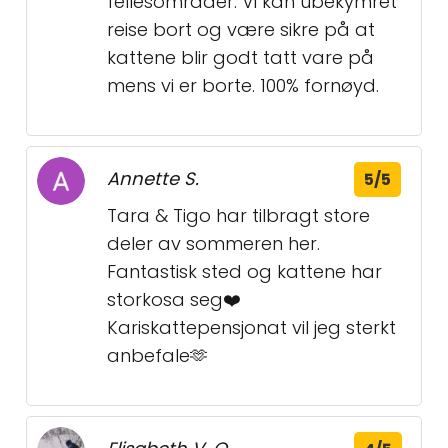
fellesområder. Vi kan ubekymret
reise bort og være sikre på at
kattene blir godt tatt vare på
mens vi er borte. 100% fornøyd.
Annette S.
5/5
Tara & Tigo har tilbragt store
deler av sommeren her.
Fantastisk sted og kattene har
storkosa seg❤️
Kariskattepensjonat vil jeg sterkt
anbefale🫶