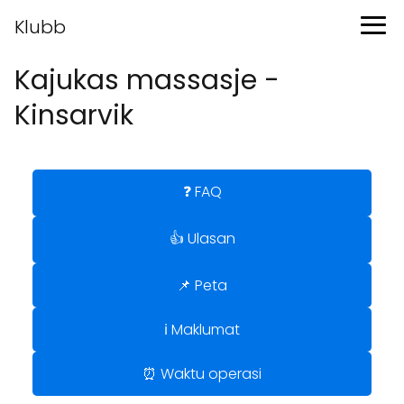
Klubb
Kajukas massasje -
Kinsarvik
❓ FAQ
👍 Ulasan
📌 Peta
ℹ️ Maklumat
⏰ Waktu operasi