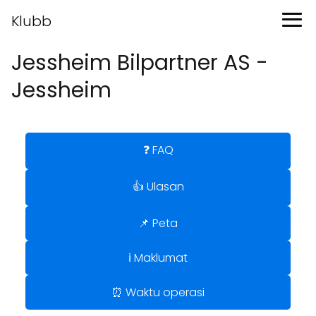
Klubb
Jessheim Bilpartner AS -
Jessheim
❓ FAQ
👍 Ulasan
📌 Peta
ℹ️ Maklumat
⏰ Waktu operasi