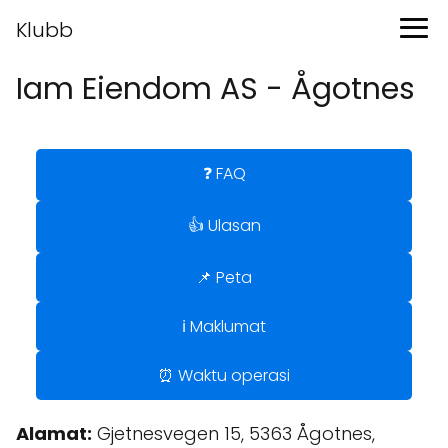
Klubb
Iam Eiendom AS - Ågotnes
❓ FAQ
👍 Ulasan
📌 Peta
ℹ️ Maklumat
⏰ Waktu operasi
Alamat:
Gjetnesvegen 15, 5363 Ågotnes,