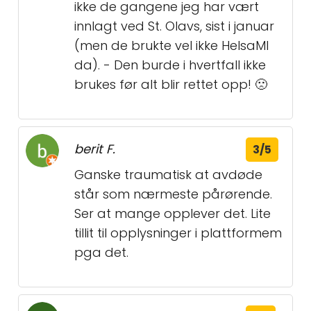
ikke de gangene jeg har vært
innlagt ved St. Olavs, sist i januar
(men de brukte vel ikke HelsaMI
da). - Den burde i hvertfall ikke
brukes før alt blir rettet opp! 🙁
berit F.
3/5
Ganske traumatisk at avdøde
står som nærmeste pårørende.
Ser at mange opplever det. Lite
tillit til opplysninger i plattformem
pga det.