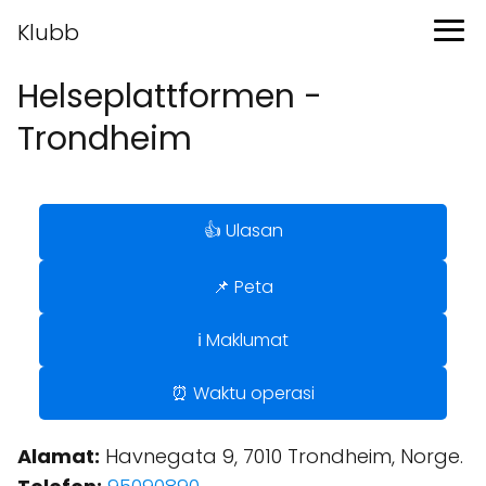
Klubb
Helseplattformen -
Trondheim
👍 Ulasan
📌 Peta
ℹ️ Maklumat
⏰ Waktu operasi
Alamat:
Havnegata 9, 7010 Trondheim, Norge.