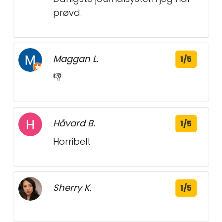
prøvd.
Maggan L.
1/5
👎
Håvard B.
1/5
Horribelt
Sherry K.
1/5