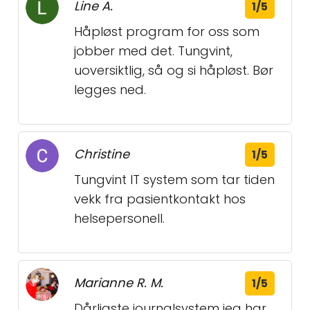
Line A.
1/5
Håpløst program for oss som
jobber med det. Tungvint,
uoversiktlig, så og si håpløst. Bør
legges ned.
Christine
1/5
Tungvint IT system som tar tiden
vekk fra pasientkontakt hos
helsepersonell.
Marianne R. M.
1/5
Dårligste journalsystem jeg har