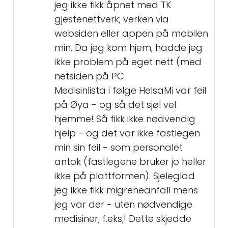
jeg ikke fikk åpnet med TK
gjestenettverk; verken via
websiden eller appen på mobilen
min. Da jeg kom hjem, hadde jeg
ikke problem på eget nett (med
netsiden på PC.
Medisinlista i følge HelsaMi var feil
på Øya - og så det sjøl vel
hjemme! Så fikk ikke nødvendig
hjelp - og det var ikke fastlegen
min sin feil - som personalet
antok (fastlegene bruker jo heller
ikke på plattformen). Sjeleglad
jeg ikke fikk migreneanfall mens
jeg var der - uten nødvendige
medisiner, f.eks,! Dette skjedde