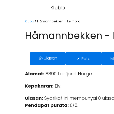
Klubb
Klubb
Håmannbekken - Leirfjord
Håmannbekken - L
👍 Ulasan
📌 Peta
ℹ️
Alamat:
8890 Leirfjord, Norge.
Kepakaran:
Elv.
Ulasan:
Syarikat ini mempunyai 0 ulasa
Pendapat purata:
0/5.