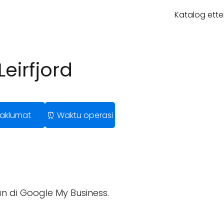
Katalog ette
eirfjord
 Maklumat
⏰ Waktu operasi
n di Google My Business.