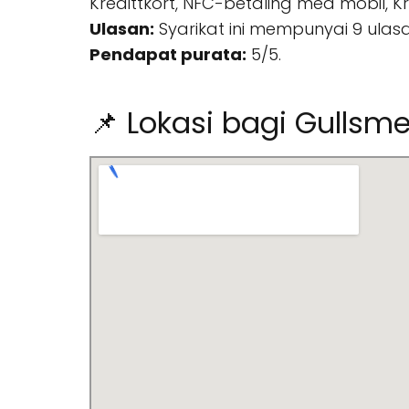
Kredittkort, NFC-betaling med mobil, Kr
Ulasan:
Syarikat ini mempunyai 9 ulasa
Pendapat purata:
5/5.
📌 Lokasi bagi Gullsm