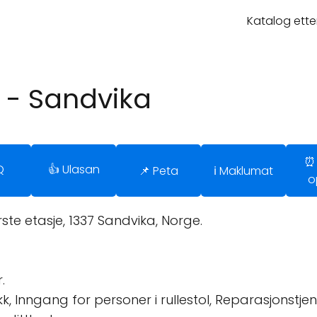
Katalog ette
 - Sandvika
⏰
Q
👍 Ulasan
📌 Peta
ℹ️ Maklumat
o
te etasje, 1337 Sandvika, Norge.
.
kk, Inngang for personer i rullestol, Reparasjonstjen