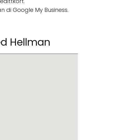
edittkort.
n di Google My Business.
ed Hellman