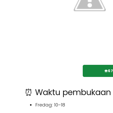
☎️6
⏰ Waktu pembukaan u
Fredag: 10–18