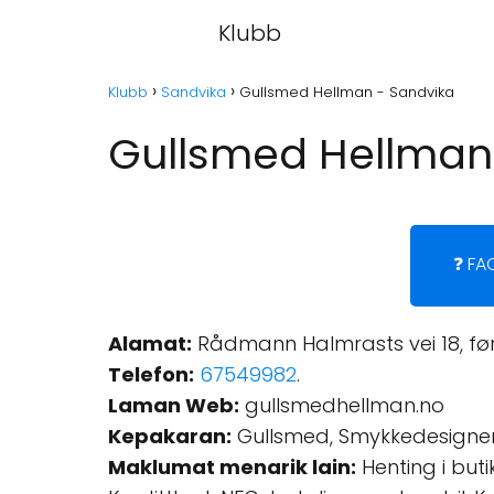
Klubb
Klubb
Sandvika
Gullsmed Hellman - Sandvika
Gullsmed Hellman
❓ FA
Alamat:
Rådmann Halmrasts vei 18, førs
Telefon:
67549982
.
Laman Web:
gullsmedhellman.no
Kepakaran:
Gullsmed, Smykkedesigner
Maklumat menarik lain:
Henting i buti