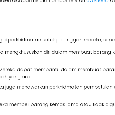
 boleh dicapai melalui nombor telefon
67549982
at
i perkhidmatan untuk pelanggan mereka, seperti
 mengkhususkan diri dalam membuat barang kema
Mereka dapat membantu dalam membuat barang 
ah yang unik.
a juga menawarkan perkhidmatan pembetulan u
ka membeli barang kemas lama atau tidak di