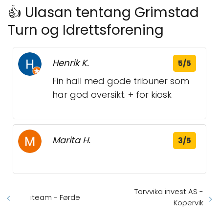
👍 Ulasan tentang Grimstad
Turn og Idrettsforening
Henrik K.
5/5
Fin hall med gode tribuner som
har god oversikt. + for kiosk
Marita H.
3/5
Torvvika invest AS -
iteam - Førde
Kopervik