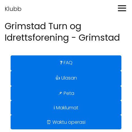
Klubb
Grimstad Turn og
Idrettsforening - Grimstad
❓ FAQ
👍 Ulasan
📌 Peta
ℹ️ Maklumat
⏰ Waktu operasi