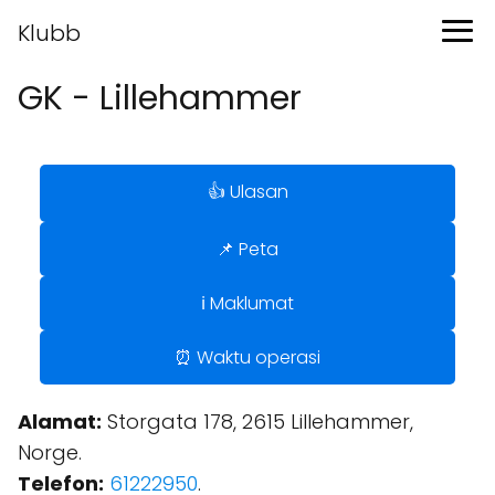
Klubb
GK - Lillehammer
👍 Ulasan
📌 Peta
ℹ️ Maklumat
⏰ Waktu operasi
Alamat:
Storgata 178, 2615 Lillehammer,
Norge.
Telefon:
61222950
.