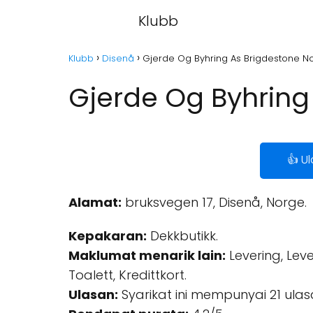
Klubb
Klubb
Disenå
Gjerde Og Byhring As Brigdestone N
Gjerde Og Byhring
👍 U
Alamat:
bruksvegen 17, Disenå, Norge.
Kepakaran:
Dekkbutikk.
Maklumat menarik lain:
Levering, Leve
Toalett, Kredittkort.
Ulasan:
Syarikat ini mempunyai 21 ulas