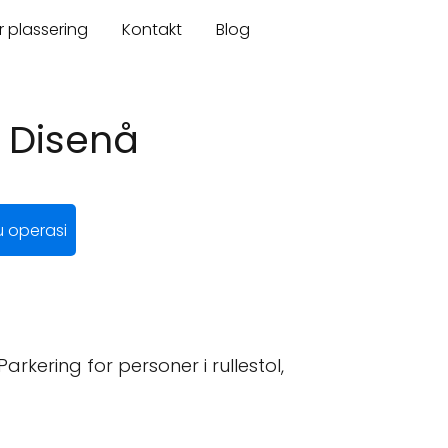
r plassering
Kontakt
Blog
 Disenå
 operasi
rkering for personer i rullestol,