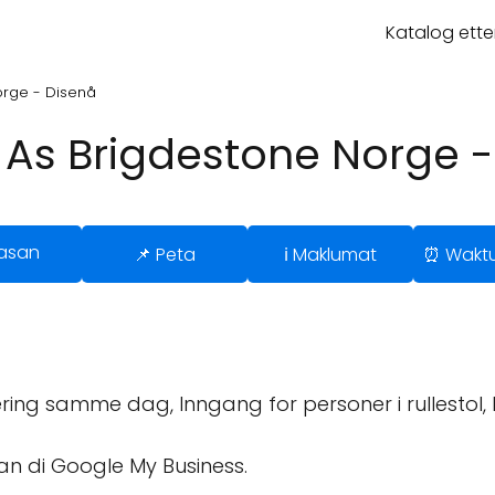
Katalog ette
orge - Disenå
 As Brigdestone Norge -
lasan
📌 Peta
ℹ️ Maklumat
⏰ Waktu
ring samme dag, Inngang for personer i rullestol, Pa
an di Google My Business.