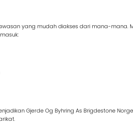
uah kawasan yang mudah diakses dari mana-mana. 
rmasuk:
a
njadikan Gjerde Og Byhring As Brigdestone Norge
rikat.