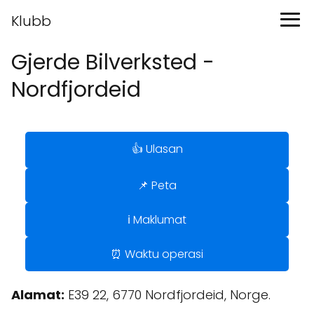
Klubb
Gjerde Bilverksted -
Nordfjordeid
👍 Ulasan
📌 Peta
ℹ️ Maklumat
⏰ Waktu operasi
Alamat:
E39 22, 6770 Nordfjordeid, Norge.