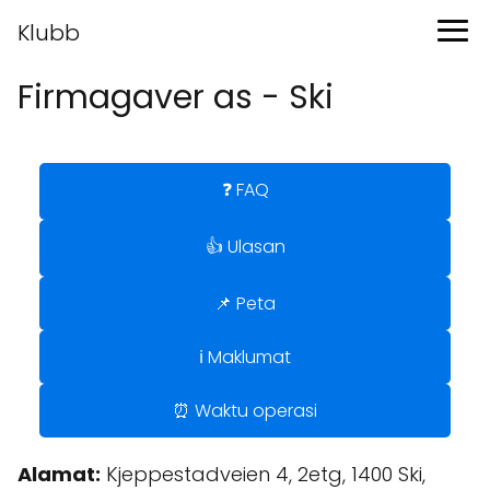
Klubb
Firmagaver as - Ski
❓ FAQ
👍 Ulasan
📌 Peta
ℹ️ Maklumat
⏰ Waktu operasi
Alamat:
Kjeppestadveien 4, 2etg, 1400 Ski,