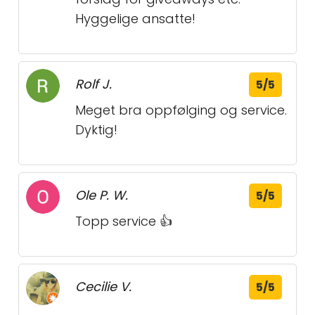
Hyggelige ansatte!
Rolf J.
5/5
Meget bra oppfølging og service.
Dyktig!
Ole P. W.
5/5
Topp service 👍
Cecilie V.
5/5