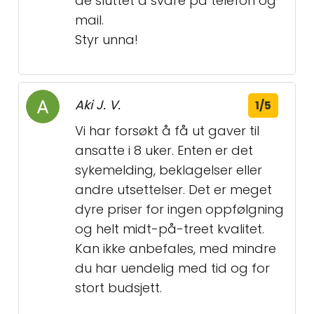
de sluttet å svare på telefon og
mail.
Styr unna!
Aki J. V.
1/5
Vi har forsøkt å få ut gaver til
ansatte i 8 uker. Enten er det
sykemelding, beklagelser eller
andre utsettelser. Det er meget
dyre priser for ingen oppfølgning
og helt midt-på-treet kvalitet.
Kan ikke anbefales, med mindre
du har uendelig med tid og for
stort budsjett.