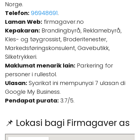
Norge.
Telefon:
96948691
.
Laman Web:
firmagaver.no
Kepakaran:
Brandingbyrå, Reklamebyrå,
Kles- og tøygrossist, Broderitenester,
Markedsføringskonsulent, Gavebutikk,
Silketrykkeri.
Maklumat menarik lain:
Parkering for
personer i rullestol.
Ulasan:
Syarikat ini mempunyai 7 ulasan di
Google My Business.
Pendapat purata:
3.7/5.
📌 Lokasi bagi Firmagaver as