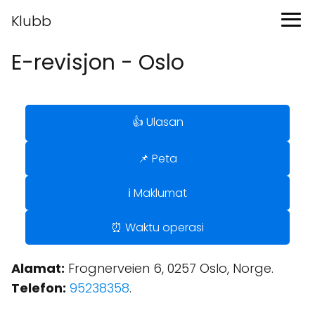
Klubb
E-revisjon - Oslo
👍 Ulasan
📌 Peta
ℹ️ Maklumat
⏰ Waktu operasi
Alamat:
Frognerveien 6, 0257 Oslo, Norge.
Telefon:
95238358
.