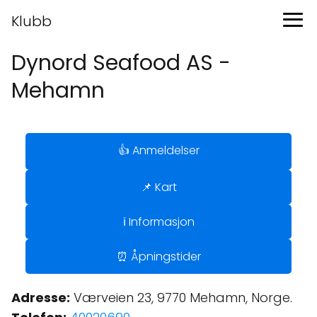
Klubb
Dynord Seafood AS -
Mehamn
👍 Anmeldelser
📌 Kart
ℹ️ Informasjon
⏰ Åpningstider
Adresse:
Værveien 23, 9770 Mehamn, Norge.