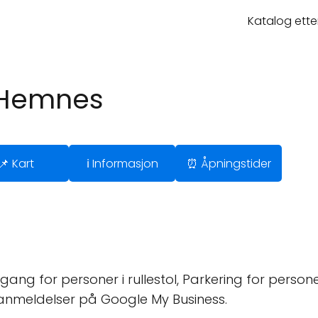
Katalog ette
 Hemnes
📌 Kart
ℹ️ Informasjon
⏰ Åpningstider
gang for personer i rullestol, Parkering for personer 
 anmeldelser på Google My Business.