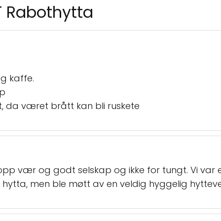
T Rabothytta
g kaffe.
pp
, da været brått kan bli ruskete
p vær og godt selskap og ikke for tungt. Vi var et t
 i hytta, men ble møtt av en veldig hyggelig hytteve