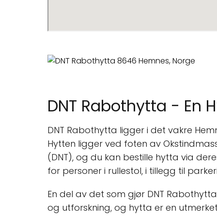
DNT Rabothytta - En Hy
DNT Rabothytta ligger i det vakre Hemn
Hytten ligger ved foten av Okstindmassi
(DNT), og du kan bestille hytta via der
for personer i rullestol, i tillegg til parke
En del av det som gjør DNT Rabothytta s
og utforskning, og hytta er en utmerket