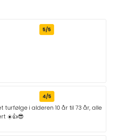
5/5
4/5
urfølge i alderen 10 år til 73 år, alle
rt ☀️👍😎