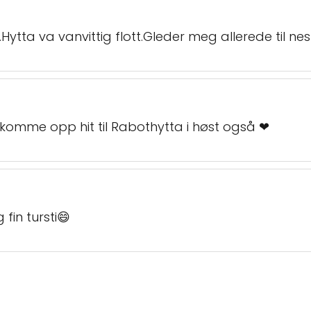
a.Hytta va vanvittig flott.Gleder meg allerede til nes
å komme opp hit til Rabothytta i høst også ❤
 fin tursti😄