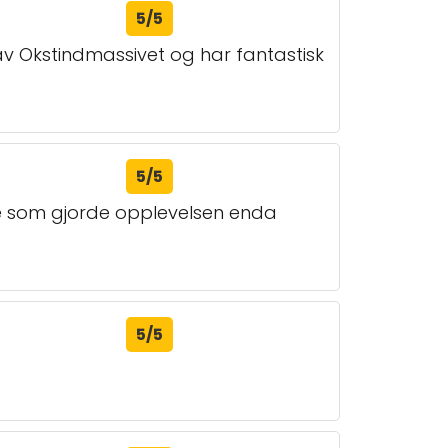
5/5
en av Okstindmassivet og har fantastisk
5/5
oe som gjorde opplevelsen enda
5/5