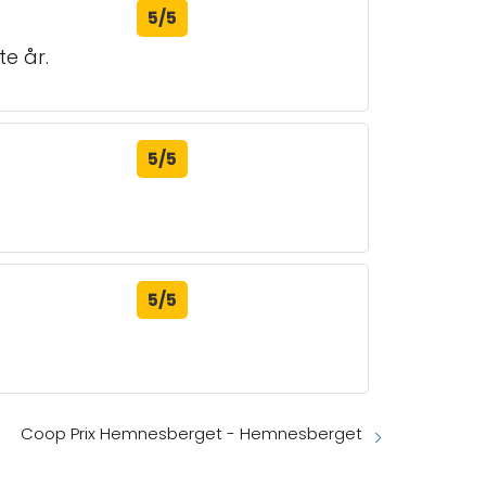
5/5
te år.
5/5
5/5
Coop Prix Hemnesberget - Hemnesberget