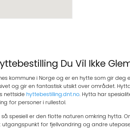
ttebestilling Du Vil Ikke Gl
es kommune i Norge og er en hytte som gir deg et
vet og gir en fantastisk utsikt over området. Hytta
es nettside
hyttebestilling.dnt.no
. Hytta har spesialit
ring for personer i rullestol.
å spesiell er den flotte naturen omkring hytta. O
 utgangspunkt for fjellvandring og andre utepaser. I