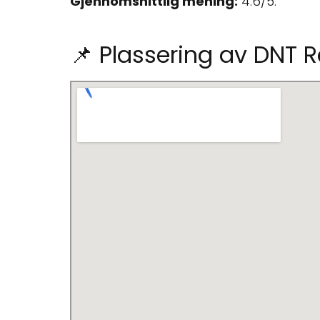
Gjennomsnittlig mening:
4.6/5.
📌 Plassering av DNT 