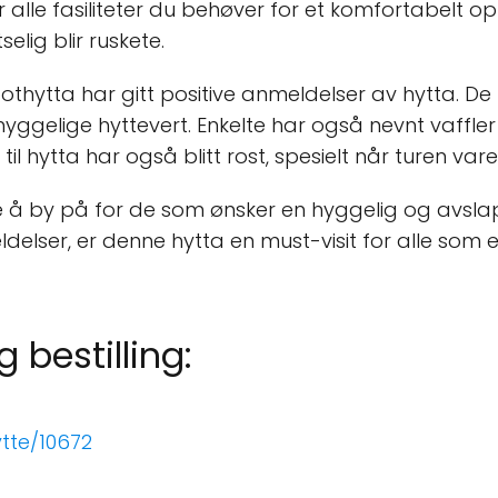
 alle fasiliteter du behøver for et komfortabelt op
elig blir ruskete.
thytta har gitt positive anmeldelser av hytta. De
hyggelige hyttevert. Enkelte har også nevnt vaffle
 hytta har også blitt rost, spesielt når turen vare
e å by på for de som ønsker en hyggelig og avsla
ldelser, er denne hytta en must-visit for alle som 
 bestilling:
ytte/10672