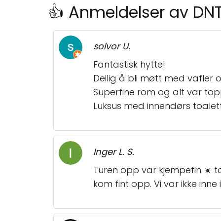
👍 Anmeldelser av DN
solvor U.
Fantastisk hytte!
Deilig å bli møtt med vafler o
Superfine rom og alt var to
Luksus med innendørs toalett
Inger L. S.
Turen opp var kjempefin ☀️ top
kom fint opp. Vi var ikke inne